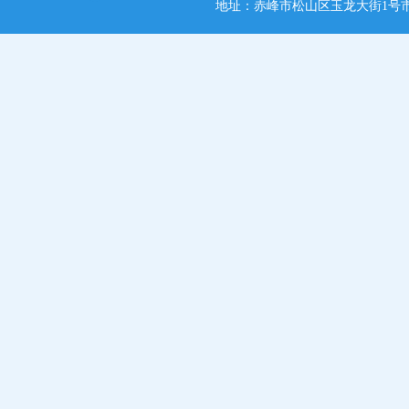
地址：赤峰市松山区玉龙大街1号市党政综合