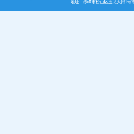
地址：赤峰市松山区玉龙大街1号市党政综合