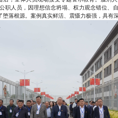
公职人员，因理想信念坍塌、权力观念错位、
了堕落根源。案例真实鲜活、震慑力极强，具有