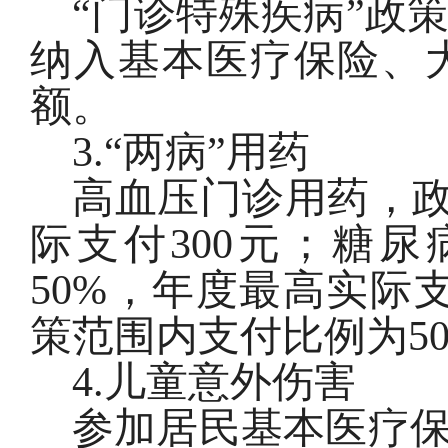
“
门诊特殊疾病
”
政
纳入基本医疗保险、
额。
3.“
两病
”
用药
高血压门诊用药，
际支付
300
元；糖尿
50%
，年度最高实际
策范围内支付比例为
5
4.
儿童意外伤害
参加居民基本医疗