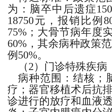
为：脑卒中后遗症
15
18750
元，报销比例
8
75%
；大骨节病年度
60%
，其余病种政策范
例
50%
。
（
2
）门诊特殊疾病
病种范围：结核；
疗；器官移植术后抗
诊进行的放疗和血液