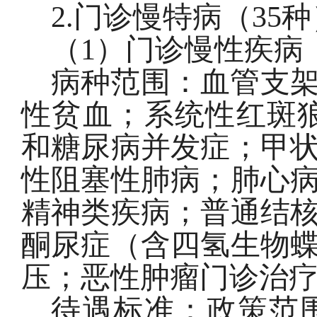
2.
门诊慢特病（
35
种
（
1
）门诊慢性疾病
病种范围：血管支
性贫血；系统性红斑
和糖尿病并发症；甲
性阻塞性肺病；肺心
精神类疾病；普通结
酮尿症（含四氢生物
压；恶性肿瘤门诊治
待遇标准：政策范