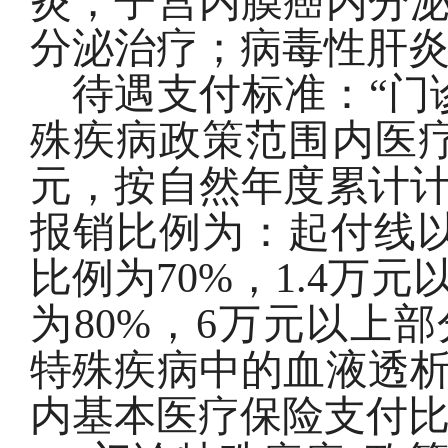
炎；子宫内膜癌内分
分泌治疗；病毒性肝
待遇支付标准：
“
门
殊疾病政策范围内医
元，按自然年度累计
报销比例为：起付线
比例为
70%
，
1.4
万元
为
80%
，
6
万元以上部
特殊疾病中的血液透
内基本医疗保险支付