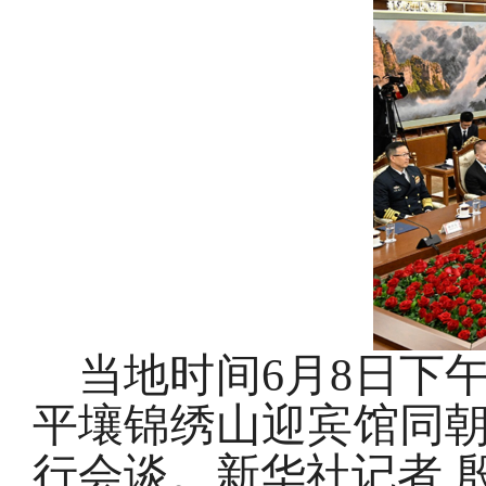
当地时间6月8日下
平壤锦绣山迎宾馆同
行会谈。新华社记者 殷