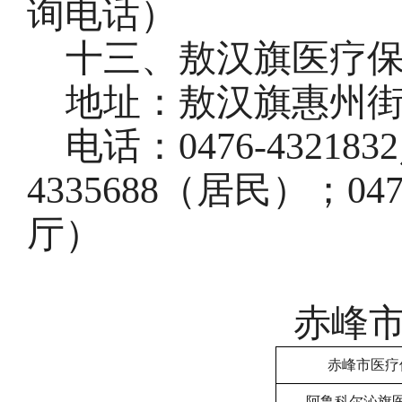
询电话
）
十三、敖汉旗医疗
地址：敖汉旗惠州
电话：
0476
-
43218
4335688（居民）
；
04
厅）
赤峰
赤峰市医疗
阿鲁科尔沁旗